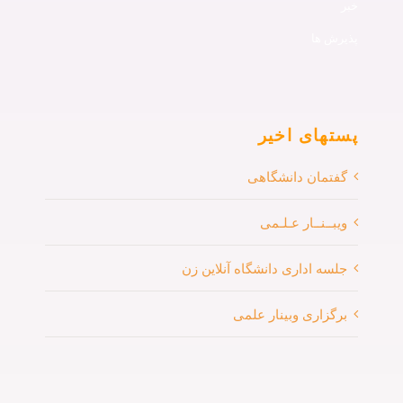
خبر
پذیرش ها
پستهای اخیر
گفتمان دانشگاهی
ویبــنــار عـلـمی
جلسه اداری دانشگاه آنلاین زن
برگزاری وبینار علمی