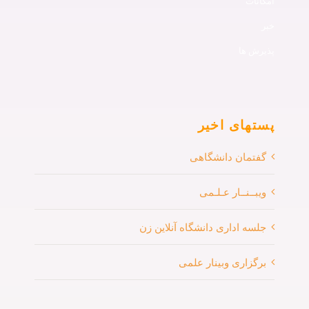
امکانات
خبر
پذیرش ها
پستهای اخیر
گفتمان دانشگاهی
ویبــنــار عـلـمی
جلسه اداری دانشگاه آنلاین زن
برگزاری وبینار علمی