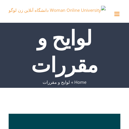
Ski
t
conten
لوایح و
مقررات
Home
»
لوایح و مقررات