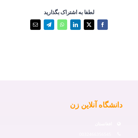
لطفا به اشتراک بگذارید
X
Facebook
LinkedIn
WhatsApp
Telegram
پست
الکترونیک
دانشگاه آنلاین زن
افغانستان
0032466356545