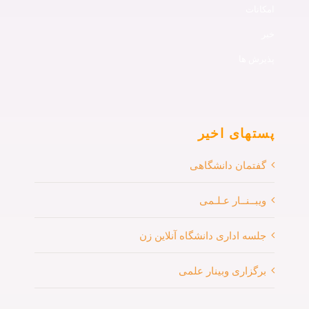
امکانات
خبر
پذیرش ها
پستهای اخیر
گفتمان دانشگاهی
ویبــنــار عـلـمی
جلسه اداری دانشگاه آنلاین زن
برگزاری وبینار علمی