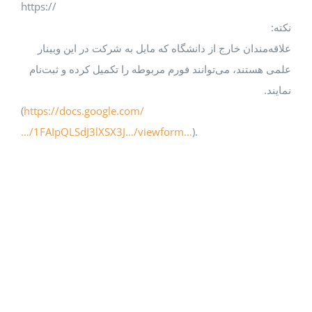
https://
ه:
اقه‌مندان خارج از دانشگاه که مایل به شرکت در این وبینار
می هستند، می‌توانند فورم مربوطه را تکمیل کرده و ثبت‌نام
یند.
(
https://docs.google.com/
…/1FAIpQLSdJ3lXSX3J…/viewform…
).