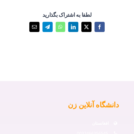
لطفا به اشتراک بگذارید
X
Facebook
LinkedIn
WhatsApp
Telegram
پست
الکترونیک
دانشگاه آنلاین زن
افغانستان
0032466356545