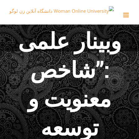
Ski
t
conten
وبینار علمی
:”شاخص
معنویت و
توسعه