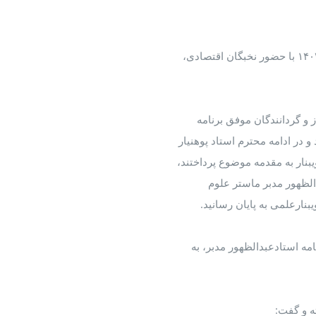
دانشکده اقتصاد دانشگاه آنلاین زن ویبنار علمی به روز جمعه ۲۸ ثور ۱۴۰۳ با حضور نخبگان اقتصادی،
ز و گردانندگان موفق برنامه
 در ادامه محترم استاد پوهنیار
یبنار به مقدمه موضوع پرداختند،
الظهور مدبر ماستر علوم
یبنارعلمی به پایان رسانید.
امه استادعبدالظهور مدبر، به
ه و گفت: