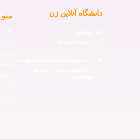
دانشگاه آنلاین زن
منو 
خانه
افغانستان
درباره
0032466356545
کورس ها
info@womanonlineuniversity.com
رویداها
Monday – Friday: 8:00 AM –
امکانات
10:00 PM
خبر
پذیرش ه