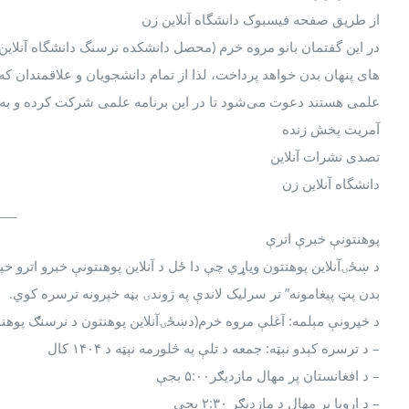
از طریق صفحه فیسبوک دانشگاه آنلاین زن
در این گفتمان بانو مروه خرم (محصل دانشکده نرسنگ دانشگاه آنلاین 
های پنهان بدن خواهد پرداخت، لذا از تمام دانشجویان و علاقمندان که
علمی هستند دعوت می‌شود تا در این برنامه علمی شرکت کرده و به 
آمریت پخش زنده
تصدی نشرات آنلاین
دانشگاه آنلاین زن
___
پوهنتونې خبرې اترې
د ښځۍآنلاین پوهنتون ویاړي چې دا ځل د آنلاین پوهنتونې خبرو اترو خ
بدن پټ پیغامونه” تر سرلیک لاندې په ژوندۍ بڼه خپرونه ترسره کوي.
د خپرونې مېلمه: آغلې مروه خرم(دښځۍآنلاین پوهنتون د نرسنګ پوه
– د ترسره کېدو نېټه: جمعه د تلې په څلورمه نېټه د ١۴۰۴ کال
– د افغانستان پر مهال مازدیګر۵:٠٠ بجې
– د اروپا پر مهال د مازدیګر ۲:۳۰ بجې