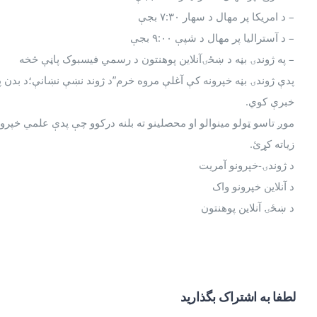
– د امریکا پر مهال د سهار ۷:۳۰ بجې
– د آسترالیا پر مهال د شپې ۹:۰۰ بجې
– په ژوندۍ بڼه د ښځۍآنلاین پوهنتون د رسمي فیسبوک پاڼې څخه
پدې ژوندۍ بڼه خپرونه کې آغلې مروه خرم”د ژوند نښې نښانې؛د بدن پ
خبرې کوي.
موږ تاسو ټولو مینوالو او محصلینو ته بلنه درکوو چې پدې علمي خپرو
زیاته کړئ.
د ژوندۍ-خپرونو آمریت
د آنلاین خپرونو واک
د ښځۍ آنلاین پوهنتون
لطفا به اشتراک بگذارید