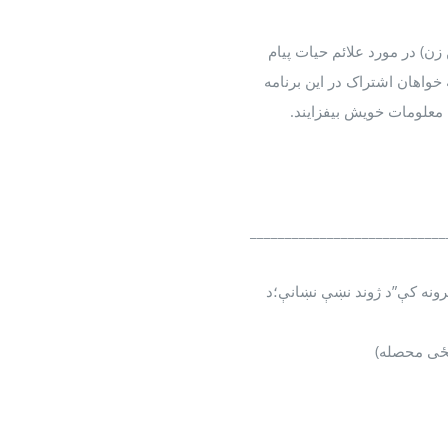
زن) در مورد علائم حیات پیام
 خواهان اشتراک در این برنامه
معلومات خویش بیفزایند.
____________________________
پرونه کې”د ژوند نښې نښانې؛د
نځی محصله)