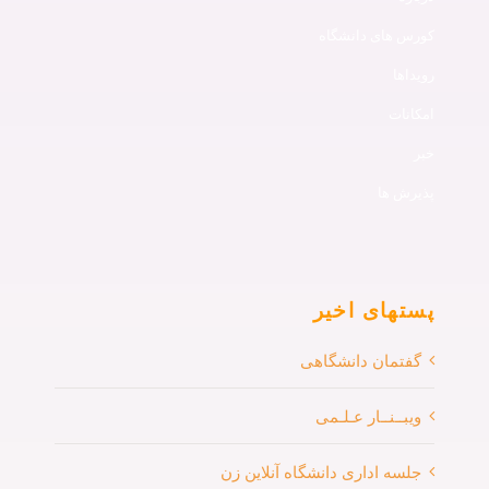
کورس های دانشگاه
رویداها
امکانات
خبر
پذیرش ها
پستهای اخیر
گفتمان دانشگاهی
ویبــنــار عـلـمی
جلسه اداری دانشگاه آنلاین زن