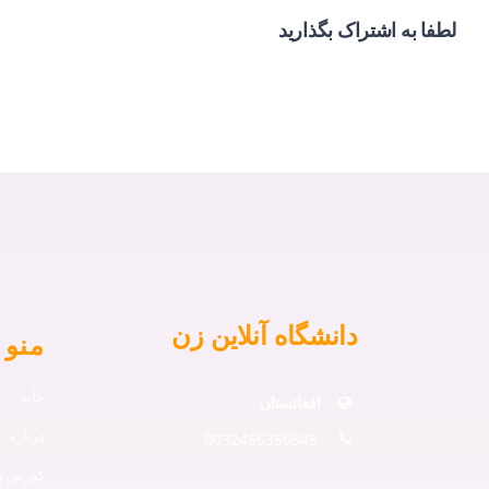
لطفا به اشتراک بگذارید
دانشگاه آنلاین زن
منو 
خانه
افغانستان
درباره
0032466356545
کورس ها