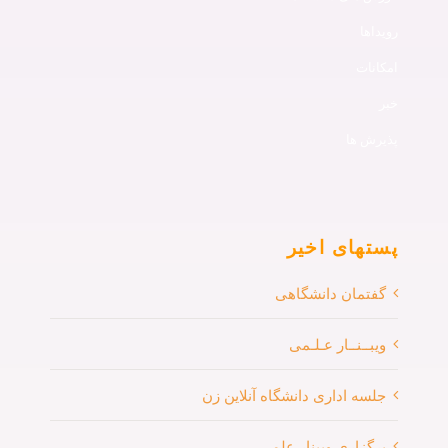
رویداها
امکانات
خبر
پذیرش ها
پستهای اخیر
گفتمان دانشگاهی
ویبــنــار عـلـمی
جلسه اداری دانشگاه آنلاین زن
برگزاری وبینار علمی