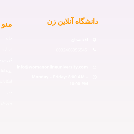
دانشگاه آنلاین زن
منو 
خانه
افغانستان
درباره
0032466356545
کورس ها
info@womanonlineuniversity.com
رویداها
Monday – Friday: 8:00 AM –
امکانات
10:00 PM
خبر
پذیرش ه